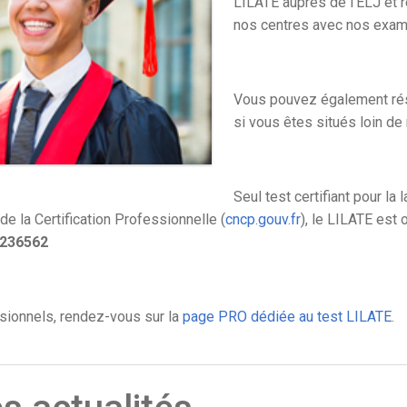
LILATE auprès de l'ELJ et 
nos centres avec nos exami
Vous pouvez également rés
si vous êtes situés loin de
Seul test certifiant pour la
e la Certification Professionnelle (
cncp.gouv.fr
), le LILATE est 
 236562
ssionnels, rendez-vous sur la
page PRO dédiée au test LILATE
.