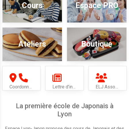
Cours
Espace PRO
Ateliers
Boutique
Coordonnées
Lettre d'informations
ELJ Association
La première école de Japonais à
Lyon
Espace Lyon-Japon propose des cours de Japonais et des