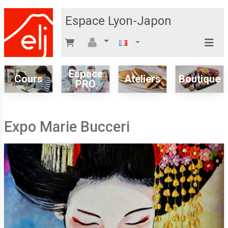
Espace Lyon-Japon
Espace
Cours
Ateliers
Boutique
PRO
Expo Marie Bucceri