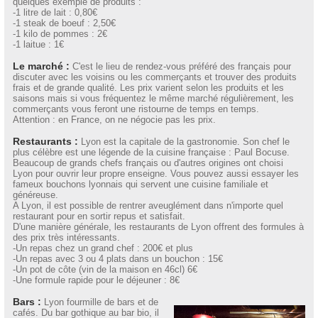
quelques exemple de produits :
-1 litre de lait : 0,80€
-1 steak de boeuf : 2,50€
-1 kilo de pommes : 2€
-1 laitue : 1€
Le marché :
C'est le lieu de rendez-vous préféré des français pour
discuter avec les voisins ou les commerçants et trouver des produits
frais et de grande qualité. Les prix varient selon les produits et les
saisons mais si vous fréquentez le même marché régulièrement, les
commerçants vous feront une ristourne de temps en temps.
Attention : en France, on ne négocie pas les prix.
Restaurants :
Lyon est la capitale de la gastronomie. Son chef le
plus célèbre est une légende de la cuisine française : Paul Bocuse.
Beaucoup de grands chefs français ou d'autres origines ont choisi
Lyon pour ouvrir leur propre enseigne. Vous pouvez aussi essayer les
fameux bouchons lyonnais qui servent une cuisine familiale et
généreuse.
A Lyon, il est possible de rentrer aveuglément dans n'importe quel
restaurant pour en sortir repus et satisfait.
D'une manière générale, les restaurants de Lyon offrent des formules à
des prix très intéressants.
-Un repas chez un grand chef : 200€ et plus
-Un repas avec 3 ou 4 plats dans un bouchon : 15€
-Un pot de côte (vin de la maison en 46cl) 6€
-Une formule rapide pour le déjeuner : 8€
Bars :
Lyon fourmille de bars et de
cafés. Du bar gothique au bar bio, il