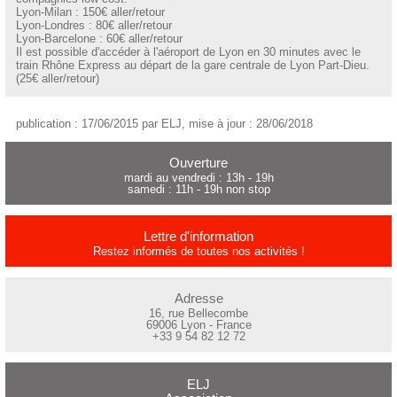
Lyon-Milan : 150€ aller/retour
Lyon-Londres : 80€ aller/retour
Lyon-Barcelone : 60€ aller/retour
Il est possible d'accéder à l'aéroport de Lyon en 30 minutes avec le
train Rhône Express au départ de la gare centrale de Lyon Part-Dieu.
(25€ aller/retour)
publication : 17/06/2015 par ELJ, mise à jour : 28/06/2018
Ouverture
mardi au vendredi : 13h - 19h
samedi : 11h - 19h non stop
Lettre d'information
Restez informés de toutes nos activités !
Adresse
16, rue Bellecombe
69006 Lyon - France
+33 9 54 82 12 72
ELJ