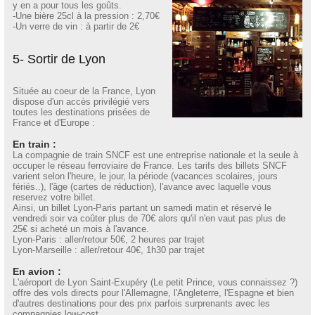
y en a pour tous les goûts.
-Une bière 25cl à la pression : 2,70€
-Un verre de vin : à partir de 2€
5- Sortir de Lyon
Située au coeur de la France, Lyon
dispose d'un accès privilégié vers
toutes les destinations prisées de
France et d'Europe :
En train :
La compagnie de train SNCF est une entreprise nationale et la seule à
occuper le réseau ferroviaire de France. Les tarifs des billets SNCF
varient selon l'heure, le jour, la période (vacances scolaires, jours
fériés..), l'âge (cartes de réduction), l'avance avec laquelle vous
reservez votre billet.
Ainsi, un billet Lyon-Paris partant un samedi matin et réservé le
vendredi soir va coûter plus de 70€ alors qu'il n'en vaut pas plus de
25€ si acheté un mois à l'avance.
Lyon-Paris : aller/retour 50€, 2 heures par trajet
Lyon-Marseille : aller/retour 40€, 1h30 par trajet
En avion :
L'aéroport de Lyon Saint-Exupéry (Le petit Prince, vous connaissez ?)
offre des vols directs pour l'Allemagne, l'Angleterre, l'Espagne et bien
d'autres destinations pour des prix parfois surprenants avec les
compagnies low-cost.