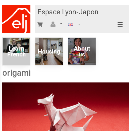
Espace Lyon-Japon
Learn
About
Housing
French
us
origami