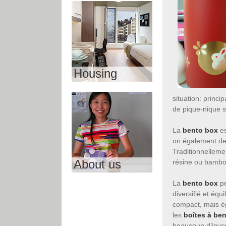
Housing
situation: princi
de pique-nique so
La
bento box
es
on également de
Traditionnelleme
About us
résine ou bambo
La
bento box
pe
diversifié et équi
compact, mais ég
les
boîtes à be
beaucoup d’inven