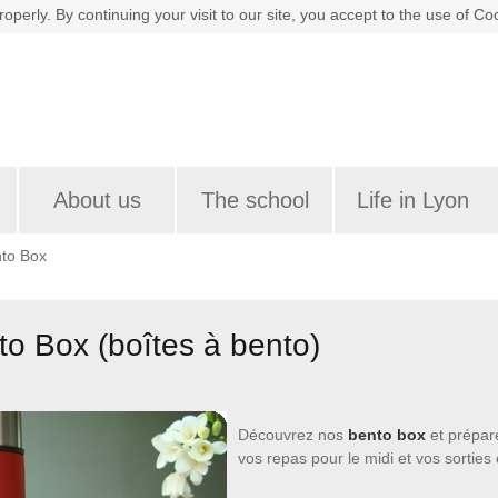
roperly. By continuing your visit to our site, you accept to the use of Co
About us
The school
Life in Lyon
to Box
o Box (boîtes à bento)
Découvrez nos
bento box
et prépa
vos repas pour le midi et vos sorties 