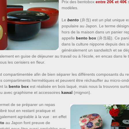
Prix des bentobox
entre 20€ et 40€
s
modèles.
Le
bento
(
弁当
) est un plat unique
populaire au Japon. Le terme désign
hors de la maison dans un panier re
appelle
bento box
(弁当箱). Ce panie
dans la culture nippone depuis des s
généralement un sandwitch et se dé
palement en guise de déjeuner au travail ou à l'école, en encas dans le t
us les cerisiers en fleur.
t compartimentée afin de bien séparer les différents composants du re
s compartiments hermétiques et peuvent être réchauffer au micro-ond
nt la
bento box
est réalisée en bois laqué, mais nous la trouvons surto
u avec graphisme et accessoires
kawaï
(mignon).
rmet de se préparer un repas
libré tout en restant pratique et
alement agréable à la vue : en effet
nto
au Japon font preuve de
tivité pour être aussi agréables aux