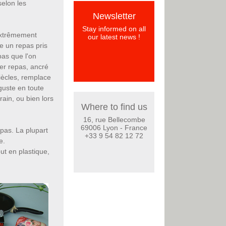
elon les
Newsletter
Stay informed on all
 extrêmement
our latest news !
e un repas pris
pas que l'on
r repas, ancré
iècles, remplace
guste en toute
rain, ou bien lors
Where to find us
16, rue Bellecombe
69006 Lyon - France
pas. La plupart
+33 9 54 82 12 72
e.
ut en plastique,