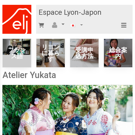
Espace Lyon-Japon
リヨン
フラン
受講申
総合案
に暮ら
ス語
込方法
内
す
Atelier Yukata