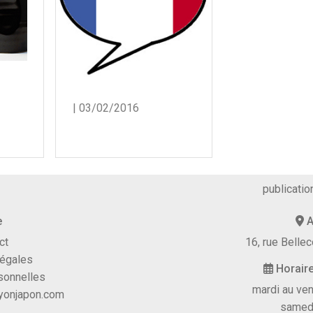
| 03/02/2016
publicatio
e
A
ct
16, rue Bell
légales
Horaire
sonnelles
mardi au ven
yonjapon.com
samedi