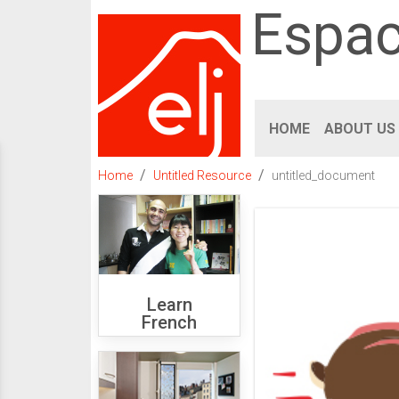
Espac
HOME
ABOUT US
Home
Untitled Resource
untitled_document
Learn
French