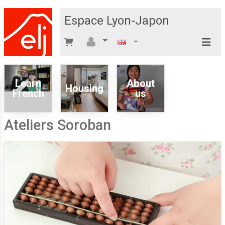
Espace Lyon-Japon
Learn
About
Housing
French
us
Ateliers Soroban