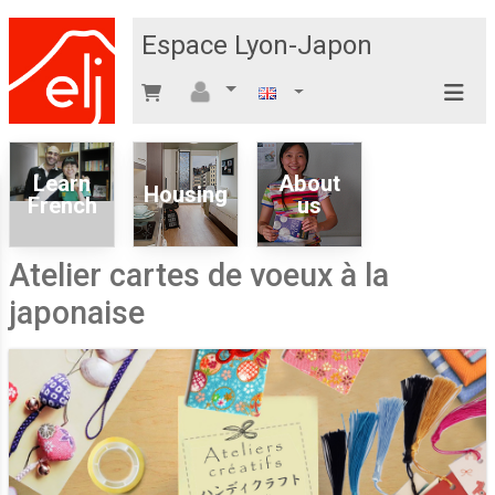
Espace Lyon-Japon
Learn
About
Housing
French
us
Atelier cartes de voeux à la
japonaise